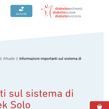
DONARE
Attuale
Informazioni importanti sul sistema di
Attuale
Donazione / legato
imento
ino
Strumenti tecnici
i sul sistema di
Panoramica opuscoli
k Solo
zera