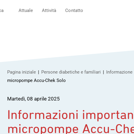
ca
Attuale
Attività
Contatto
Pagina iniziale
Persone diabetiche e familiari
Informazione
micropompe Accu-Chek Solo
Classificazione del diabete
Attività
Partner
Martedì, 08 aprile 2025
Visione e missione
Diabete, sport & mov
Diabete di tipo 1
d-journal Diabete Tic
Rete
Informazioni important
Team
Diabete & guida
Diabete di tipo 2
Newsletter
micropompe Accu-Che
Download
Diabete & viaggi
Diabete gravidico
Trasferimento in Sviz