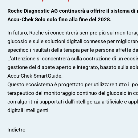
Presidenza
Diabete e alimentazio
Diabete nei bambini
Fondo di solidarietà
Roche Diagnostic AG continuerà a offrire il sistema d
Accu-Chek Solo solo fino alla fine del 2028.
Vista medica/Ricover
Test di Rischio
ospedaliero
In futuro, Roche si concentrerà sempre più sul monitora
glucosio e sulle soluzioni digitali connesse per migliora
Aspetti legali & social
specifico i risultati della terapia per le persone affette d
L'attenzione si concentrerà sulla costruzione di un ecos
gestione del diabete aperto e integrato, basato sulla s
Accu-Chek SmartGuide.
Questo ecosistema è progettato per utilizzare tutto il po
terapeutico del monitoraggio continuo del glucosio in 
con algoritmi supportati dall'intelligenza artificiale e app
digitali intelligenti.
Indietro