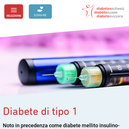
Passa
al
DONARE
SELEZIONE
toggle
contenuto
menu
Diabete di tipo 1
Noto in precedenza come diabete mellito insulino-