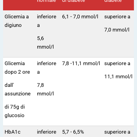
normale
di diabete
diabete
Glicemia a
inferiore
6,1 - 7,0 mmol/l
superiore a
digiuno
a
7,0 mmol/l
5,6
mmol/l
Glicemia
inferiore
7,8 -11,1 mmol/l
superiore a
dopo 2 ore
a
11,1 mmol/l
dall'
7,8
assunzione
mmol/l
di 75g di
glucosio
HbA1c
inferiore
5,7 - 6,5%
superiore a