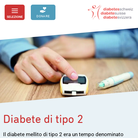
Passa
al
DONARE
SELEZIONE
toggle
contenuto
menu
Diabete di tipo 2
Il diabete mellito di tipo 2 era un tempo denominato