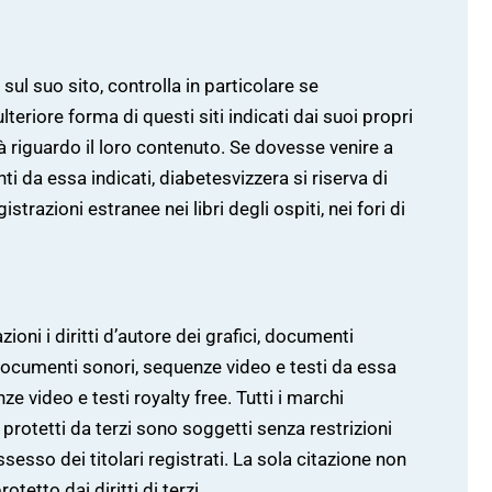
l suo sito, controlla in particolare se
teriore forma di questi siti indicati dai suoi propri
à riguardo il loro contenuto. Se dovesse venire a
i da essa indicati, diabetesvizzera si riserva di
trazioni estranee nei libri degli ospiti, nei fori di
ioni i diritti d’autore dei grafici, documenti
i, documenti sonori, sequenze video e testi da essa
ze video e testi royalty free. Tutti i marchi
 protetti da terzi sono soggetti senza restrizioni
possesso dei titolari registrati. La sola citazione non
otetto dai diritti di terzi.