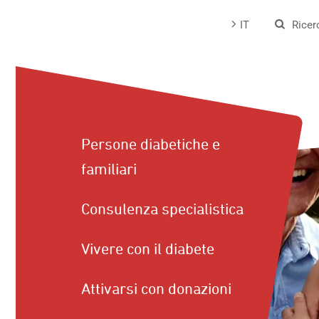
Passa
IT
Ricer
al
contenuto
Persone diabetiche e
familiari
Consulenza specialistica
Vivere con il diabete
Attivarsi con donazioni