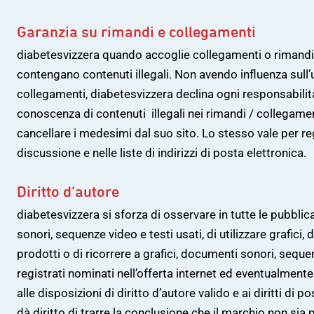
Garanzia su rimandi e collegamenti
diabetesvizzera quando accoglie collegamenti o rimandi su
contengano contenuti illegali. Non avendo influenza sull’ul
collegamenti, diabetesvizzera declina ogni responsabilit
conoscenza di contenuti illegali nei rimandi / collegament
cancellare i medesimi dal suo sito. Lo stesso vale per regis
discussione e nelle liste di indirizzi di posta elettronica.
Diritto d’autore
diabetesvizzera si sforza di osservare in tutte le pubblicaz
sonori, sequenze video e testi usati, di utilizzare grafic
prodotti o di ricorrere a grafici, documenti sonori, sequen
registrati nominati nell’offerta internet ed eventualmente
alle disposizioni di diritto d’autore valido e ai diritti di 
dà diritto di trarre la conclusione che il marchio non sia pr