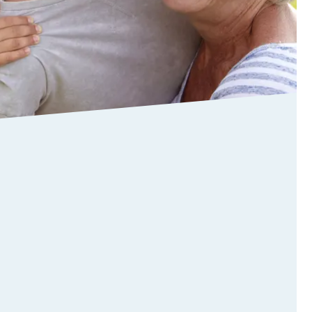
ne
o
i