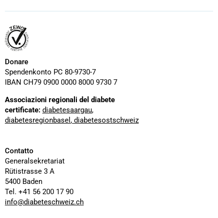
d'Enfants
-
-
Diabétiques
Human
Chiens
Assistance
d'assistance
et
de
thérapie
Donare
Spendenkonto PC 80-9730-7
IBAN CH79 0900 0000 8000 9730 7
Associazioni regionali del diabete
certificate:
diabetesaargau
,
diabetesregionbasel
,
diabetesostschweiz
Contatto
Generalsekretariat
Rütistrasse 3 A
5400 Baden
Tel. +41 56 200 17 90
info@diabeteschweiz.ch