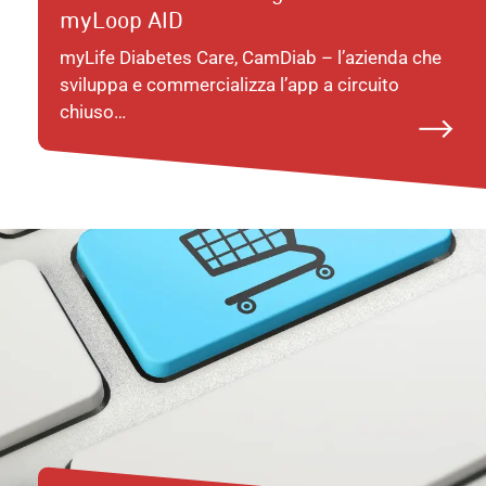
myLoop AID
myLife Diabetes Care, CamDiab – l’azienda che
sviluppa e commercializza l’app a circuito
chiuso…