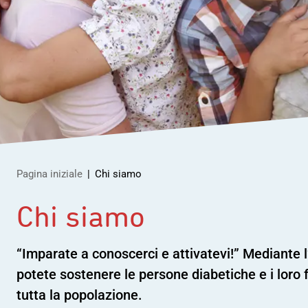
Presidenza
Diabete e alimentazio
Diabete nei bambini
Fondo di solidarietà
Vista medica/Ricover
Test di Rischio
ospedaliero
Aspetti legali & social
Pagina iniziale
Chi siamo
Chi siamo
“Imparate a conoscerci e attivatevi!” Mediante 
potete sostenere le persone diabetiche e i loro 
tutta la popolazione.