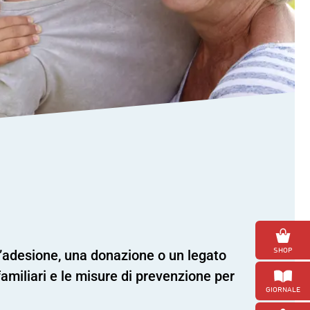
ne
o
i
SHOP
l’adesione, una donazione o un legato
familiari e le misure di prevenzione per
GIORNALE