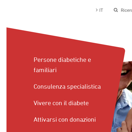
Passa
IT
Ricer
al
contenuto
Persone diabetiche e
familiari
Consulenza specialistica
Vivere con il diabete
Attivarsi con donazioni