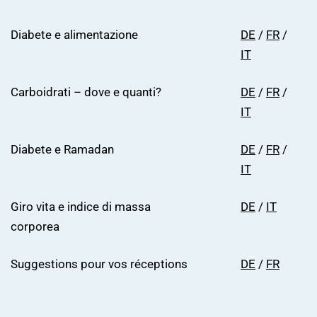
Diabete e alimentazione
DE
/
FR
/
IT
Carboidrati – dove e quanti?
DE
/
FR
/
IT
Diabete e Ramadan
DE
/
FR
/
IT
Giro vita e indice di massa
DE
/
IT
corporea
Suggestions pour vos réceptions
DE
/
FR