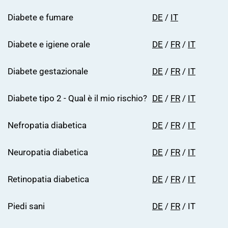
Diabete e fumare
DE
/
IT
Diabete e igiene orale
DE
/
FR
/
IT
Diabete gestazionale
DE
/
FR
/
IT
Diabete tipo 2 - Qual è il mio rischio?
DE
/
FR
/
IT
Nefropatia diabetica
DE
/
FR
/
IT
Neuropatia diabetica
DE
/
FR
/
IT
Retinopatia diabetica
DE
/
FR
/
IT
Piedi sani
DE
/
FR
/ IT