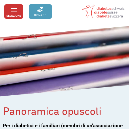
Passa
al
DONARE
SELEZIONE
toggle
contenuto
menu
Panoramica opuscoli
Per i diabetici e i familiari (membri di un'associazione