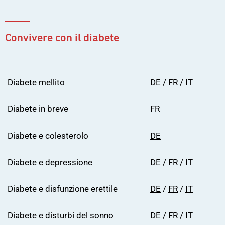
Convivere con il diabete
Diabete mellito
DE
/
FR
/
IT
Diabete in breve
FR
Diabete e colesterolo
DE
Diabete e depressione
DE
/
FR
/
IT
Diabete e disfunzione erettile
DE
/
FR
/
IT
Diabete e disturbi del sonno
DE
/
FR
/
IT