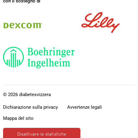
con il sostegno di
Dexcom
Lilly
Boehringer
Ingelheim
© 2026 diabetesvizzera
Dichiarazione sulla privacy
Avvertenze legali
Mappa del sito
Disattivare le statistiche