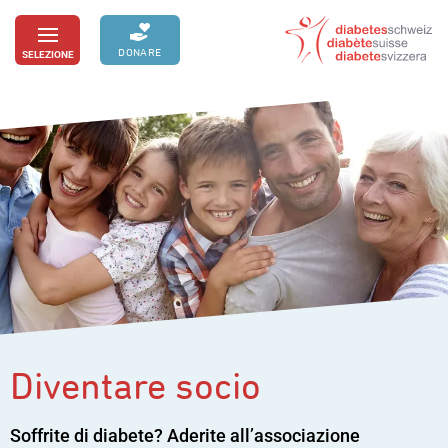
Passa
al
DONARE
SELEZIONE
toggle
contenuto
menu
Diventare socio
Soffrite di diabete? Aderite all’associazione