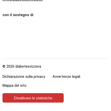
con il sostegno di
Dexcom
Lilly
Boehringer
Ingelheim
© 2026 diabetesvizzera
Dichiarazione sulla privacy
Avvertenze legali
Mappa del sito
Disattivare le statistiche