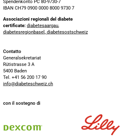
Spendenkonto PC 80-9730-7
IBAN CH79 0900 0000 8000 9730 7
Associazioni regionali del diabete
certificate:
diabetesaargau
,
diabetesregionbasel
,
diabetesostschweiz
Contatto
Generalsekretariat
Rütistrasse 3 A
5400 Baden
Tel. +41 56 200 17 90
info@diabeteschweiz.ch
con il sostegno di
Dexcom