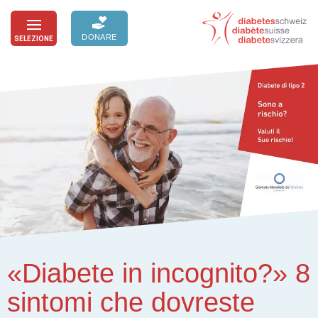
Passa
al
DONARE
SELEZIONE
toggle
contenuto
menu
«Diabete in incognito?» 8
sintomi che dovreste