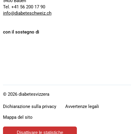
5400 Baden
Tel. +41 56 200 17 90
info@diabeteschweiz.ch
con il sostegno di
Dexcom
Lilly
Boehringer
Ingelheim
© 2026 diabetesvizzera
Dichiarazione sulla privacy
Avvertenze legali
Mappa del sito
Disattivare le statistiche